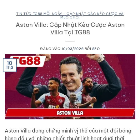
TIN TỨC TG88 MỖI NGÀY - CẬP NHẬT CÁC KÈO CƯỢC VÀ
MẸO CHƠI
Aston Villa: Cập Nhật Kèo Cược Aston
Villa Tại TG88
ĐĂNG VÀO
10/03/2026
BỞI
SEO
10
Th3
Aston Villa đang chứng minh vị thế của một đội bóng
hàng đầu với những chiến thuật linh hoạt dưới thời