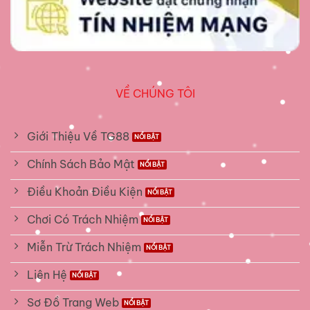
VỀ CHÚNG TÔI
Giới Thiệu Về TG88
Chính Sách Bảo Mật
Điều Khoản Điều Kiện
Chơi Có Trách Nhiệm
Miễn Trừ Trách Nhiệm
Liên Hệ
Sơ Đồ Trang Web