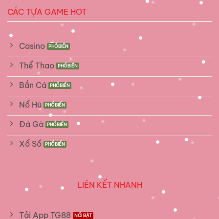
CÁC TỰA GAME HOT
Casino
Thể Thao
Bắn Cá
Nổ Hũ
Đá Gà
Xổ Số
LIÊN KẾT NHANH
Tải App TG88