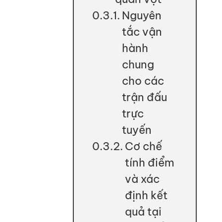
Nguyên
tắc vận
hành
chung
cho các
trận đấu
trực
tuyến
Cơ chế
tính điểm
và xác
định kết
quả tại