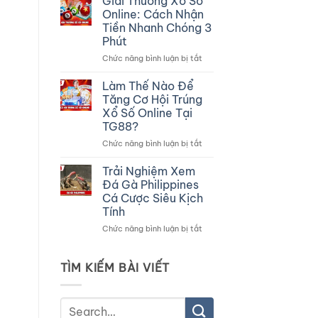
Giải Thưởng Xổ Số
Từ
Nhà
Online: Cách Nhận
Nhà
Cái
Tiền Nhanh Chóng 3
Cái
Xổ
Phút
#1
Số
Uy
ở
Chức năng bình luận bị tắt
Tín
Giải
Nhất
Thưởng
Làm Thế Nào Để
2026
Xổ
Tăng Cơ Hội Trúng
Đáng
Số
Xổ Số Online Tại
Trải
Online:
TG88?
Nghiệm
Cách
Nhận
ở
Chức năng bình luận bị tắt
Tiền
Làm
Nhanh
Thế
Trải Nghiệm Xem
Chóng
Nào
Đá Gà Philippines
3
Để
Cá Cược Siêu Kịch
Phút
Tăng
Tính
Cơ
Hội
ở
Chức năng bình luận bị tắt
Trúng
Trải
Xổ
Nghiệm
Số
Xem
TÌM KIẾM BÀI VIẾT
Online
Đá
Tại
Gà
TG88?
Philippines
Cá