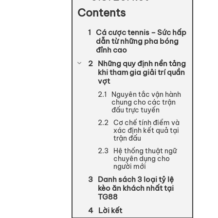
Contents
Cá cược tennis – Sức hấp
dẫn từ những pha bóng
đỉnh cao
Những quy định nền tảng
khi tham gia giải trí quần
vợt
Nguyên tắc vận hành
chung cho các trận
đấu trực tuyến
Cơ chế tính điểm và
xác định kết quả tại
trận đấu
Hệ thống thuật ngữ
chuyên dụng cho
người mới
Danh sách 3 loại tỷ lệ
kèo ăn khách nhất tại
TG88
Lời kết