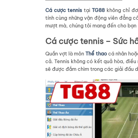
Cá cược tennis
tại
TG88
không chỉ đơn
tính cùng những vận động viên đẳng cấp
mượt mà, chúng tôi mang đến cho bạn c
Cá cược tennis – Sức h
Quần vợt là môn
Thể thao
cá nhân hoặc 
cả. Tennis không có kết quả hòa, điều
sẽ được đắm chìm trong các giải đấu 