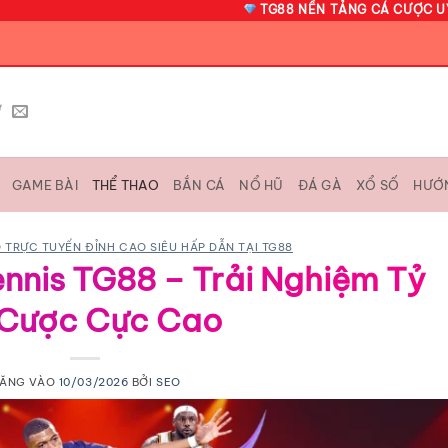
TG88 NỀN TẢNG CÁ CƯỢC UY
GAME BÀI
THỂ THAO
BẮN CÁ
NỔ HŨ
ĐÁ GÀ
XỔ SỐ
HƯỚ
TRỰC TUYẾN ĐỈNH CAO SIÊU HẤP DẪN TẠI TG88
nnis TG88 – Trải Nghiệm Tỷ
 Cược Cực Cao
ĂNG VÀO
10/03/2026
BỞI
SEO