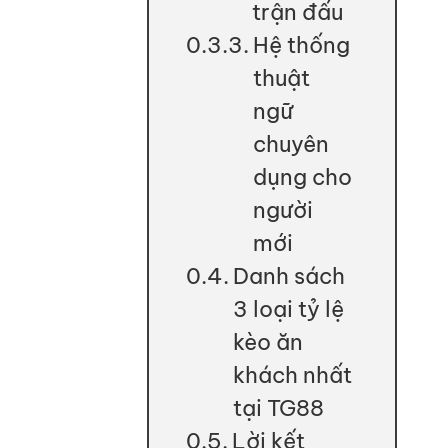
trận đấu
Hệ thống
thuật
ngữ
chuyên
dụng cho
người
mới
Danh sách
3 loại tỷ lệ
kèo ăn
khách nhất
tại TG88
Lời kết