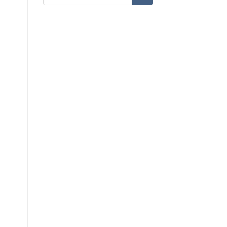
Cược
Siêu
Kịch
Tính