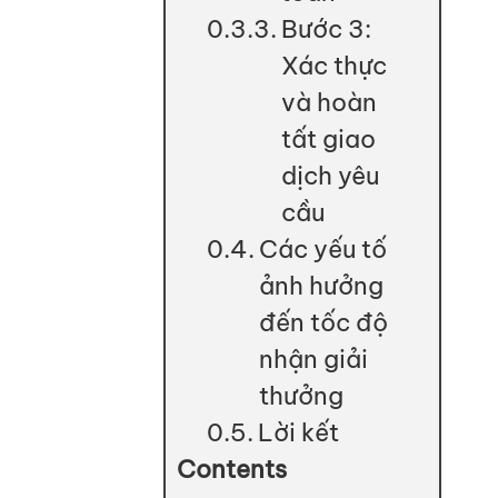
Bước 3:
Xác thực
và hoàn
tất giao
dịch yêu
cầu
Các yếu tố
ảnh hưởng
đến tốc độ
nhận giải
thưởng
Lời kết
Contents