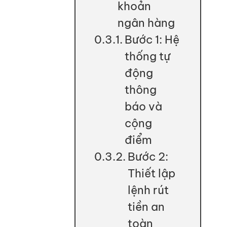
khoản
ngân hàng
Bước 1: Hệ
thống tự
động
thông
báo và
cộng
điểm
Bước 2:
Thiết lập
lệnh rút
tiền an
toàn