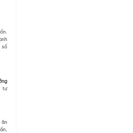
ốn.
anh
 số
ởng
 tư
1 ăn
 ấn,