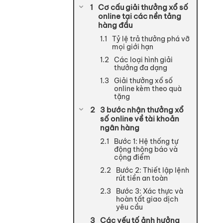
Cơ cấu giải thưởng xổ số
online tại các nền tảng
hàng đầu
Tỷ lệ trả thưởng phá vỡ
mọi giới hạn
Các loại hình giải
thưởng đa dạng
Giải thưởng xổ số
online kèm theo quà
tặng
3 bước nhận thưởng xổ
số online về tài khoản
ngân hàng
Bước 1: Hệ thống tự
động thông báo và
cộng điểm
Bước 2: Thiết lập lệnh
rút tiền an toàn
Bước 3: Xác thực và
hoàn tất giao dịch
yêu cầu
Các yếu tố ảnh hưởng