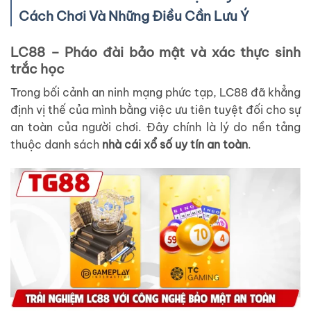
Cách Chơi Và Những Điều Cần Lưu Ý
LC88 – Pháo đài bảo mật và xác thực sinh
trắc học
Trong bối cảnh an ninh mạng phức tạp, LC88 đã khẳng
định vị thế của mình bằng việc ưu tiên tuyệt đối cho sự
an toàn của người chơi. Đây chính là lý do nền tảng
thuộc danh sách
nhà cái xổ số uy tín an toàn
.