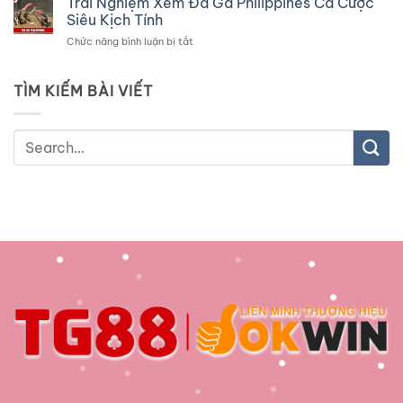
Trải Nghiệm Xem Đá Gà Philippines Cá Cược
Nhận
Trải
Nào
Tiền
Siêu Kịch Tính
Nghiệm
Để
Nhanh
ở
Chức năng bình luận bị tắt
Tăng
Chóng
Trải
Cơ
3
Nghiệm
Hội
Phút
Xem
TÌM KIẾM BÀI VIẾT
Trúng
Đá
Xổ
Gà
Số
Philippines
Online
Cá
Tại
Cược
TG88?
Siêu
Kịch
Tính