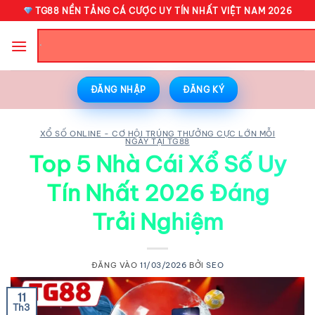
Bỏ
TG88 NỀN TẢNG CÁ CƯỢC UY TÍN NHẤT VIỆT NAM 2026
qua
nội
dung
ĐĂNG NHẬP
ĐĂNG KÝ
XỔ SỐ ONLINE - CƠ HỘI TRÚNG THƯỞNG CỰC LỚN MỖI
NGÀY TẠI TG88
Top 5 Nhà Cái Xổ Số Uy
Tín Nhất 2026 Đáng
Trải Nghiệm
ĐĂNG VÀO
11/03/2026
BỞI
SEO
11
Th3