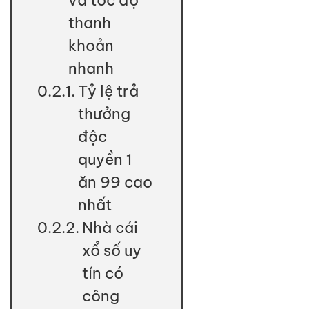
thanh
khoản
nhanh
Tỷ lệ trả
thưởng
độc
quyền 1
ăn 99 cao
nhất
Nhà cái
xổ số uy
tín có
công