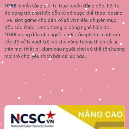
TG88
là nền tảng giải trí trực tuyến đẳng cấp, hội tụ
đa dạng trò chơi hấp dẫn từ cá cược thể thao, casino
live, slot game cho đến xổ số và nhiều chuyên mục
đặc sắc khác. Được trang bị công nghệ hiện đại,
TG88
mang đến cho người chơi trải nghiệm mượt mà,
tốc độ xử lý vượt trội và khả năng tương thích tối ưu
trên mọi thiết bị, đảm bảo người chơi có thể tận hưởng
mọi trò chơi yêu thích bất cứ lúc nào.