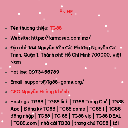
LIÊN HỆ
Tên thương thiệu:
TG88
Website: https://farmasup.com.mx/
Địa chỉ: 154 Nguyễn Văn Cừ, Phường Nguyễn Cư
Trinh, Quận 1, Thành phố Hồ Chí Minh 700000, Việt
Nam
Hotline: 0973456789
Email:
support@Tg88-game.org
/
CEO Nguyễn Hoàng Khánh
Hastags: TG88 | TG88 link | TG88 Trang Chủ | TG88
App | Đăng ký TG88 | TG88 game | TG88 1 | TG88
đăng nhập | TG88 | TG 88 | TG88 vip | TG88 DEAL
| TG88.com | nhà cái TG88 | trang chủ TG88 | tải