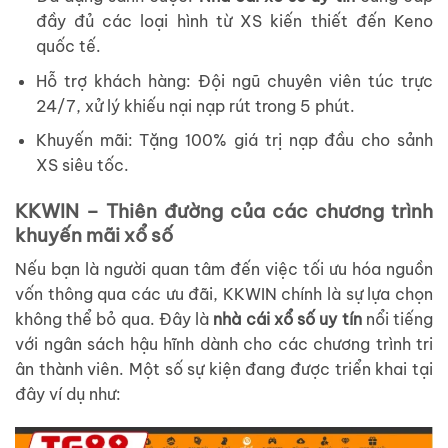
đầy đủ các loại hình từ XS kiến thiết đến Keno
quốc tế.
Hỗ trợ khách hàng: Đội ngũ chuyên viên túc trực
24/7, xử lý khiếu nại nạp rút trong 5 phút.
Khuyến mãi: Tặng 100% giá trị nạp đầu cho sảnh
XS siêu tốc.
KKWIN – Thiên đường của các chương trình
khuyến mãi xổ số
Nếu bạn là người quan tâm đến việc tối ưu hóa nguồn
vốn thông qua các ưu đãi, KKWIN chính là sự lựa chọn
không thể bỏ qua. Đây là
nhà cái xổ số uy tín
nổi tiếng
với ngân sách hậu hĩnh dành cho các chương trình tri
ân thành viên. Một số sự kiện đang được triển khai tại
đây ví dụ như: