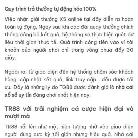
Quy trình trả thưởng tự động hóa 100%
Việc nhận giải thưởng XS online tại đây diễn ra hoàn
toàn tự động. Ngay sau khi các đài quay thưởng chính
thống công bố kết quả, hệ thống sẽ thực hiện quét dữ
liệu thời gian thực tế. Quá trình cộng tiền vào ví tài
khoản của người chơi chỉ trong vòng chưa đầy 30
giây.
Ngoài ra, từ giao diện đến hệ thống chăm sóc khách
hàng, cập nhật kết quả, link truy cập… đều được tối
ưu. Đây là những lý do TG88 được đánh giá là
nhà cái
xổ số uy tín
đáng chơi nhất hiện nay.
TR88 với trải nghiệm cá cược hiện đại và
mượt mà
TR88 nổi lên như một hiện tượng nhờ vào giao diện
người dùng cực kỳ tối giản nhưng hiệu quả. Nhà cái