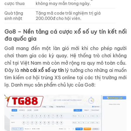
cược thua
không may mắn trong ngày.
Quà tặng
Tặng mã code trải nghiệm trị giá
sinh nhật
200.000đ cho hội viên.
Go8 – Nền tảng cá cược xổ số uy tín kết nối
đa quốc gia
Go8 mang đến một làn gió mới khi cho phép người
chơi tham gia các kỳ quay. Hệ thống trò chơi không
chỉ tại Việt Nam mà còn mở rộng ra quy mô toàn cầu.
Đây là
nhà cái xổ số uy tín
lý tưởng cho những ai muốn
tìm kiếm cơ hội trúng XS online tại các thị trường mới
lạ. Danh mục sản phẩm chủ lực của Go8: