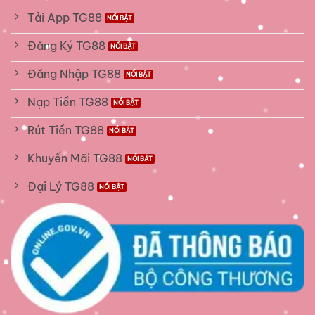
Tải App TG88
Đăng Ký TG88
Đăng Nhập TG88
Nạp Tiền TG88
Rút Tiền TG88
Khuyến Mãi TG88
Đại Lý TG88