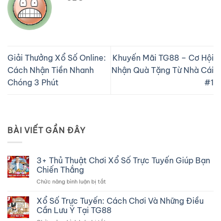
Giải Thưởng Xổ Số Online:
Khuyến Mãi TG88 – Cơ Hội
Cách Nhận Tiền Nhanh
Nhận Quà Tặng Từ Nhà Cái
Chóng 3 Phút
#1
BÀI VIẾT GẦN ĐÂY
3+ Thủ Thuật Chơi Xổ Số Trực Tuyến Giúp Bạn
Chiến Thắng
ở
Chức năng bình luận bị tắt
3+
Thủ
Xổ Số Trực Tuyến: Cách Chơi Và Những Điều
Thuật
Cần Lưu Ý Tại TG88
Chơi