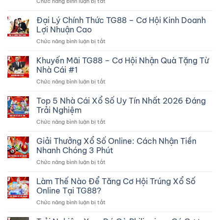
ở
Chức năng bình luận bị tắt
Xổ
Xổ
Số
Số
Đại Lý Chính Thức TG88 – Cơ Hội Kinh Doanh
Trực
Trực
Tuyến
Lợi Nhuận Cao
Tuyến:
Giúp
ở
Chức năng bình luận bị tắt
Cách
Bạn
Đại
Chơi
Chiến
Lý
Khuyến Mãi TG88 – Cơ Hội Nhận Quà Tặng Từ
Và
Thắng
Chính
Những
Nhà Cái #1
Thức
Điều
ở
Chức năng bình luận bị tắt
TG88
Cần
Khuyến
–
Lưu
Mãi
Top 5 Nhà Cái Xổ Số Uy Tín Nhất 2026 Đáng
Cơ
Ý
TG88
Hội
Trải Nghiệm
Tại
–
Kinh
TG88
ở
Chức năng bình luận bị tắt
Cơ
Doanh
Top
Hội
Lợi
5
Giải Thưởng Xổ Số Online: Cách Nhận Tiền
Nhận
Nhuận
Nhà
Quà
Nhanh Chóng 3 Phút
Cao
Cái
Tặng
ở
Chức năng bình luận bị tắt
Xổ
Từ
Giải
Số
Nhà
Thưởng
Làm Thế Nào Để Tăng Cơ Hội Trúng Xổ Số
Uy
Cái
Xổ
Tín
Online Tại TG88?
#1
Số
Nhất
ở
Chức năng bình luận bị tắt
Online:
2026
Làm
Cách
Đáng
Thế