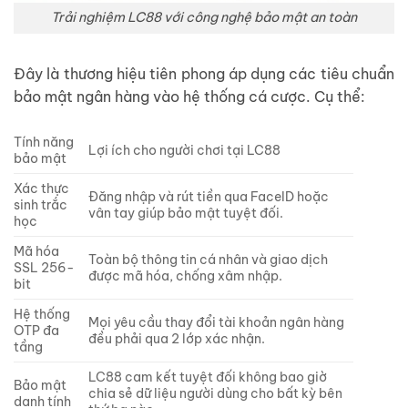
Trải nghiệm LC88 với công nghệ bảo mật an toàn
Đây là thương hiệu tiên phong áp dụng các tiêu chuẩn
bảo mật ngân hàng vào hệ thống cá cược. Cụ thể:
Tính năng
Lợi ích cho người chơi tại LC88
bảo mật
Xác thực
Đăng nhập và rút tiền qua FaceID hoặc
sinh trắc
vân tay giúp bảo mật tuyệt đối.
học
Mã hóa
Toàn bộ thông tin cá nhân và giao dịch
SSL 256-
được mã hóa, chống xâm nhập.
bit
Hệ thống
Mọi yêu cầu thay đổi tài khoản ngân hàng
OTP đa
đều phải qua 2 lớp xác nhận.
tầng
LC88 cam kết tuyệt đối không bao giờ
Bảo mật
chia sẻ dữ liệu người dùng cho bất kỳ bên
danh tính