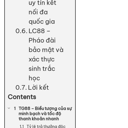
uy tín kết
nối đa
quốc gia
LC88 –
Pháo đài
bảo mật và
xác thực
sinh trắc
học
Lời kết
Contents
TG88 – Biểu tượng của sự
minh bạch và tốc độ
thanh khoản nhanh
Tỷ lệ trả thưởng độc