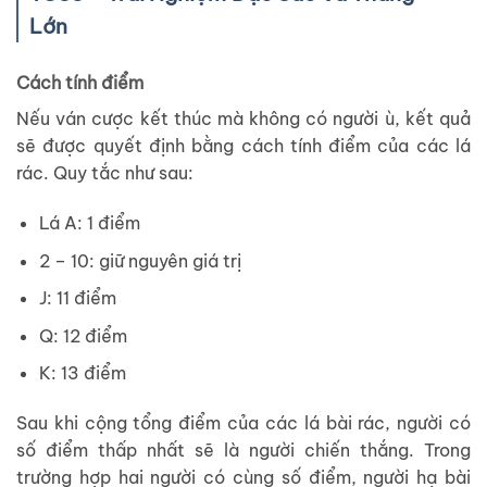
Lớn
Cách tính điểm
Nếu ván cược kết thúc mà không có người ù, kết quả
sẽ được quyết định bằng cách tính điểm của các lá
rác. Quy tắc như sau:
Lá A: 1 điểm
2 – 10: giữ nguyên giá trị
J: 11 điểm
Q: 12 điểm
K: 13 điểm
Sau khi cộng tổng điểm của các lá bài rác, người có
số điểm thấp nhất sẽ là người chiến thắng. Trong
trường hợp hai người có cùng số điểm, người hạ bài