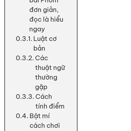
đơn giản,
đọc là hiểu
ngay
Luật cơ
bản
Các
thuật ngữ
thường
gặp
Cách
tính điểm
Bật mí
cách chơi