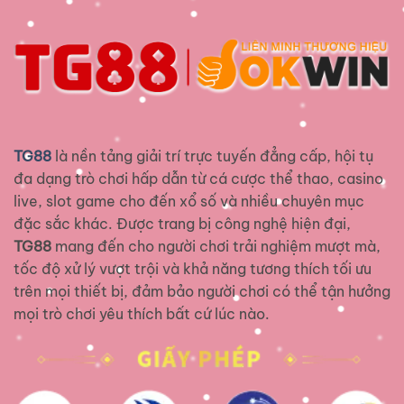
TG88
là nền tảng giải trí trực tuyến đẳng cấp, hội tụ
đa dạng trò chơi hấp dẫn từ cá cược thể thao, casino
live, slot game cho đến xổ số và nhiều chuyên mục
đặc sắc khác. Được trang bị công nghệ hiện đại,
TG88
mang đến cho người chơi trải nghiệm mượt mà,
tốc độ xử lý vượt trội và khả năng tương thích tối ưu
trên mọi thiết bị, đảm bảo người chơi có thể tận hưởng
mọi trò chơi yêu thích bất cứ lúc nào.