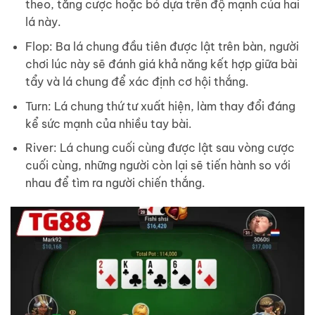
theo, tăng cược hoặc bỏ dựa trên độ mạnh của hai
lá này.
Flop: Ba lá chung đầu tiên được lật trên bàn, người
chơi lúc này sẽ đánh giá khả năng kết hợp giữa bài
tẩy và lá chung để xác định cơ hội thắng.
Turn: Lá chung thứ tư xuất hiện, làm thay đổi đáng
kể sức mạnh của nhiều tay bài.
River: Lá chung cuối cùng được lật sau vòng cược
cuối cùng, những người còn lại sẽ tiến hành so với
nhau để tìm ra người chiến thắng.