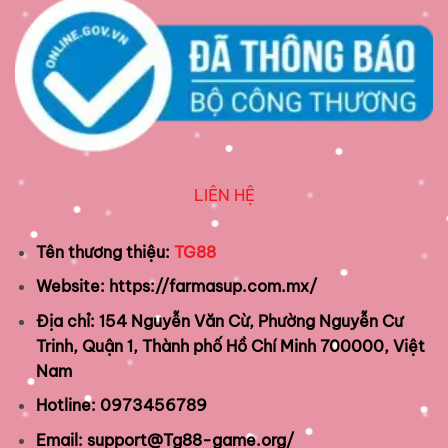
LIÊN HỆ
Tên thương thiệu:
TG88
Website: https://farmasup.com.mx/
Địa chỉ: 154 Nguyễn Văn Cừ, Phường Nguyễn Cư
Trinh, Quận 1, Thành phố Hồ Chí Minh 700000, Việt
Nam
Hotline: 0973456789
Email:
support@Tg88-game.org
/