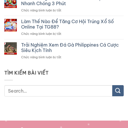
Nhà
Quà
Nhanh Chóng 3 Phút
Cao
Cái
Tặng
ở
Chức năng bình luận bị tắt
Xổ
Từ
Giải
Số
Nhà
Thưởng
Làm Thế Nào Để Tăng Cơ Hội Trúng Xổ Số
Uy
Cái
Xổ
Tín
Online Tại TG88?
#1
Số
Nhất
ở
Chức năng bình luận bị tắt
Online:
2026
Làm
Cách
Đáng
Thế
Trải Nghiệm Xem Đá Gà Philippines Cá Cược
Nhận
Trải
Nào
Tiền
Siêu Kịch Tính
Nghiệm
Để
Nhanh
ở
Chức năng bình luận bị tắt
Tăng
Chóng
Trải
Cơ
3
Nghiệm
Hội
Phút
Xem
TÌM KIẾM BÀI VIẾT
Trúng
Đá
Xổ
Gà
Số
Philippines
Online
Cá
Tại
Cược
TG88?
Siêu
Kịch
Tính