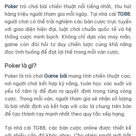
Poker
trò chơi bài chiến thuật nổi tiếng nhất, thu hút
hàng triệu người tham gia mỗi ngày. Tại nhà cái
TG88
,
người chơi có thể trải nghiệm các bàn cược trực tuyến
với giao diện hiện đại, luật chơi chuẩn quốc tế và hệ
thống cược minh bạch. Không chỉ dựa vào may mắn,
game còn đòi hỏi tư duy chiến lược cùng khả năng
đọc tình huống để đạt lợi thế trong mỗi ván cược.
Poker là gì?
Poker là trò chơi
Game bài
mang tính chiến thuật cao,
nơi người chơi kết hợp kỹ năng, toán học xác suất và
yếu tố tâm lý để đưa ra quyết định trong từng vòng
cược. Trong mỗi ván, người tham gia sẽ nhận số lượng
lá bài nhất định và kết hợp với các lá chung trên bàn
để tạo thành tay mạnh nhất theo quy tắc xếp hạng.
Tại nhà cái TG88, các bàn cược online được thiết kế
với nhiều cấp độ khác nhau. Cho phép người mới bắt