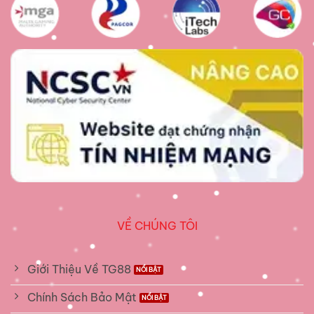
VỀ CHÚNG TÔI
Giới Thiệu Về TG88
Chính Sách Bảo Mật