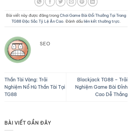
Bài viết này được đăng trong
Chơi Game Bài Đổi Thưởng Tại Trang
TG88 Đặc Sắc Tỷ Lệ Ăn Cao
. Đánh dấu
liên kết thường trực
.
SEO
Thần Tài Vàng: Trải
Blackjack TG88 – Trải
Nghiệm Nổ Hũ Thần Tài Tại
Nghiệm Game Bài Đỉnh
TG88
Cao Dễ Thắng
BÀI VIẾT GẦN ĐÂY