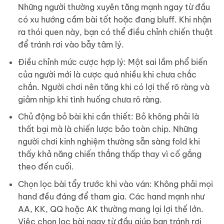
Những người thường xuyên tăng mạnh ngay từ đầu
có xu hướng cầm bài tốt hoặc đang bluff. Khi nhận
ra thói quen này, bạn có thể điều chỉnh chiến thuật
để tránh rơi vào bẫy tâm lý.
Điều chỉnh mức cược hợp lý: Một sai lầm phổ biến
của người mới là cược quá nhiều khi chưa chắc
chắn. Người chơi nên tăng khi có lợi thế rõ ràng và
giảm nhịp khi tình huống chưa rõ ràng.
Chủ động bỏ bài khi cần thiết: Bỏ không phải là
thất bại mà là chiến lược bảo toàn chip. Những
người chơi kinh nghiệm thường sẵn sàng fold khi
thấy khả năng chiến thắng thấp thay vì cố gắng
theo đến cuối.
Chọn lọc bài tẩy trước khi vào ván: Không phải mọi
hand đều đáng để tham gia. Các hand mạnh như
AA, KK, QQ hoặc AK thường mang lại lợi thế lớn.
Việc chọn lọc bài ngay từ đầu giúp bạn tránh rơi