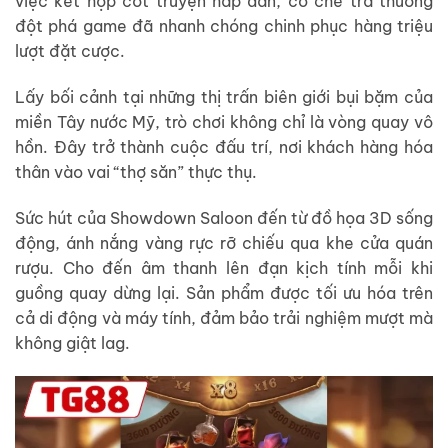
việc kết hợp cốt truyện hấp dẫn, cơ chế trả thưởng
đột phá game đã nhanh chóng chinh phục hàng triệu
lượt đặt cược.
Lấy bối cảnh tại những thị trấn biên giới bụi bặm của
miền Tây nước Mỹ, trò chơi không chỉ là vòng quay vô
hồn. Đây trở thành cuộc đấu trí, nơi khách hàng hóa
thân vào vai “thợ săn” thực thụ.
Sức hút của Showdown Saloon đến từ đồ họa 3D sống
động, ánh nắng vàng rực rỡ chiếu qua khe cửa quán
rượu. Cho đến âm thanh lên đạn kịch tính mỗi khi
guồng quay dừng lại. Sản phẩm được tối ưu hóa trên
cả di động và máy tính, đảm bảo trải nghiệm mượt mà
không giật lag.