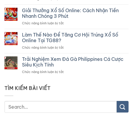
Doanh
Top
Hội
Lợi
5
Giải Thưởng Xổ Số Online: Cách Nhận Tiền
Nhận
Nhuận
Nhà
Quà
Nhanh Chóng 3 Phút
Cao
Cái
Tặng
ở
Chức năng bình luận bị tắt
Xổ
Từ
Giải
Số
Nhà
Thưởng
Làm Thế Nào Để Tăng Cơ Hội Trúng Xổ Số
Uy
Cái
Xổ
Tín
Online Tại TG88?
#1
Số
Nhất
ở
Chức năng bình luận bị tắt
Online:
2026
Làm
Cách
Đáng
Thế
Trải Nghiệm Xem Đá Gà Philippines Cá Cược
Nhận
Trải
Nào
Tiền
Siêu Kịch Tính
Nghiệm
Để
Nhanh
ở
Chức năng bình luận bị tắt
Tăng
Chóng
Trải
Cơ
3
Nghiệm
Hội
Phút
Xem
TÌM KIẾM BÀI VIẾT
Trúng
Đá
Xổ
Gà
Số
Philippines
Online
Cá
Tại
Cược
TG88?
Siêu
Kịch
Tính