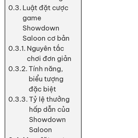
Luật đặt cược
game
Showdown
Saloon cơ bản
Nguyên tắc
chơi đơn giản
Tính năng,
biểu tượng
đặc biệt
Tỷ lệ thưởng
hấp dẫn của
Showdown
Saloon