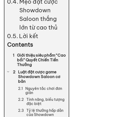
Mẹo đặt cược
Showdown
Saloon thắng
lớn từ cao thủ
Lời kết
Contents
Giới thiệu siêu phẩm “Cao
bồi” Quyết Chiến Tiền
Thưởng
Luật đặt cược game
Showdown Saloon cơ
bản
Nguyên tắc chơi đơn
giản
Tính năng, biểu tượng
đặc biệt
Tỷ lệ thưởng hấp dẫn
của Showdown