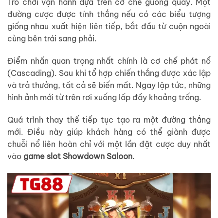
Trò chơi vận hành dựa trên cơ chế guồng quay. Một
đường cược được tính thắng nếu có các biểu tượng
giống nhau xuất hiện liên tiếp, bắt đầu từ cuộn ngoài
cùng bên trái sang phải.
Điểm nhấn quan trọng nhất chính là cơ chế phát nổ
(Cascading). Sau khi tổ hợp chiến thắng được xác lập
và trả thưởng, tất cả sẽ biến mất. Ngay lập tức, những
hình ảnh mới từ trên rơi xuống lấp đầy khoảng trống.
Quá trình thay thế tiếp tục tạo ra một đường thắng
mới. Điều này giúp khách hàng có thể giành được
chuỗi nổ liên hoàn chỉ với một lần đặt cược duy nhất
vào
game slot Showdown Saloon
.