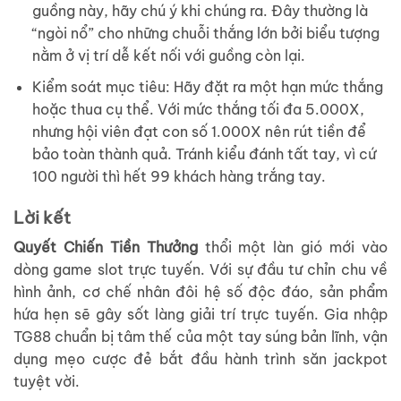
guồng này, hãy chú ý khi chúng ra. Đây thường là
“ngòi nổ” cho những chuỗi thắng lớn bởi biểu tượng
nằm ở vị trí dễ kết nối với guồng còn lại.
Kiểm soát mục tiêu: Hãy đặt ra một hạn mức thắng
hoặc thua cụ thể. Với mức thắng tối đa 5.000X,
nhưng hội viên đạt con số 1.000X nên rút tiền để
bảo toàn thành quả. Tránh kiểu đánh tất tay, vì cứ
100 người thì hết 99 khách hàng trắng tay.
Lời kết
Quyết Chiến Tiền Thưởng
thổi một làn gió mới vào
dòng game slot trực tuyến. Với sự đầu tư chỉn chu về
hình ảnh, cơ chế nhân đôi hệ số độc đáo, sản phẩm
hứa hẹn sẽ gây sốt làng giải trí trực tuyến. Gia nhập
TG88 chuẩn bị tâm thế của một tay súng bản lĩnh, vận
dụng mẹo cược đẻ bắt đầu hành trình săn jackpot
tuyệt vời.